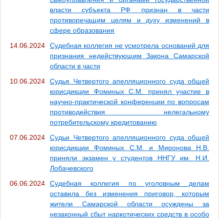
власти субъекта РФ признан в части
противоречащим целям и духу изменений в
сфере образования
14.06.2024
Судебная коллегия не усмотрела оснований для
признания недействующим Закона Самарской
области в части
10.06.2024
Судья Четвертого апелляционного суда общей
юрисдикции Фоминых С.М. принял участие в
научно-практической конференции по вопросам
противодействия нелегальному
потребительскому кредитованию
07.06.2024
Судьи Четвертого апелляционного суда общей
юрисдикции Фоминых С.М. и Миронова Н.В.
приняли экзамен у студентов ННГУ им. Н.И.
Лобачевского
06.06.2024
Судебная коллегия по уголовным делам
оставила без изменения приговор, которым
жители Самарской области осуждены за
незаконный сбыт наркотических средств в особо