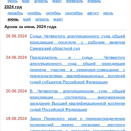
июнь
май
апрель
март
февраль
январь
2024 год
декабрь
ноябрь
октябрь
сентябрь
август
июль
июнь
май
апрель
март
Архив за июнь 2024 года
26.06.2024
Судьи Четвертого апелляционного суда общей
юрисдикции посетили с рабочим визитом
Самарский областной суд
24.06.2024
Председатель и судьи Четвертого
апелляционного суда общей юрисдикции
приняли участие в семинаре-совещании с
председателями квалификационных коллегий
судей субъектов Российской Федерации
20.06.2024
В Четвертом апелляционном суде общей
юрисдикции состоялось внеочередное
заседание Высшей квалификационной коллегии
судей Российской Федерации
18.06.2024
Закон Пермского края о перераспределении
полномочий между органами местного
самоуправления и органами государственной