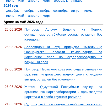
июнь
май
апрель
март
февраль
январь
2024 год
декабрь
ноябрь
октябрь
сентябрь
август
июль
июнь
май
апрель
март
Архив за май 2026 года
28.05.2026
Приговор Артему Бедрию из Перми,
осужденному за убийство сестры, оставлен без
изменения
28.05.2026
Апелляционный суд присудил жительнице
Оренбургской области компенсацию за
нарушение прав на судопроизводство в
разумный срок
27.05.2026
Приговор Пермского краевого суда в отношении
мужчины, устроившего поджог дома с людьми
внутри, оставлен без изменения
26.05.2026
Житель Удмуртской Республики осужден за
организацию нарколаборатории и производство
наркотика в особо крупном размере
21.05.2026
Суд первый инстанции ошибочно исключил