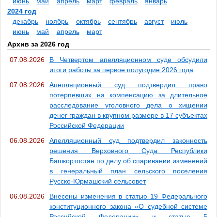
июнь
май
апрель
март
февраль
январь
2024 год
декабрь
ноябрь
октябрь
сентябрь
август
июль
июнь
май
апрель
март
Архив за 2026 год
07.08.2026
В Четвертом апелляционном суде обсудили
итоги работы за первое полугодие 2026 года
07.08.2026
Апелляционный суд подтвердил право
потерпевших на компенсацию за длительное
расследование уголовного дела о хищении
денег граждан в крупном размере в 17 субъектах
Российской Федерации
06.08.2026
Апелляционный суд подтвердил законность
решения Верховного Суда Республики
Башкортостан по делу об спаривании изменений
в генеральный план сельского поселения
Русско-Юрмашский сельсовет
06.08.2026
Внесены изменения в статью 19 Федерального
конституционного закона «О судебной системе
Российской Федерации» и статью 5