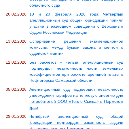
областного суда
20.02.2026
19 и 20 февраля 2026 года Четвертый
апелляционный суд общей юрисдикции принял
участие в ежегодном совещании с Верховным
Судом Российской Федерации
13.02.2026
Оспаривание решения экзаменационной
комиссии: между буквой закона и мечтой о
судейской мантии
12.02.2026
Без расчётов – нельзя: апелляционный суд
подтвердил незаконность части земельных
коэффициентов при расчете арендной платы в
Нефтегорске Самарской области
05.02.2026
Апелляционный суд подтвердил незаконность
утверждения тарифов на тепловую энергию для
потребителей ООО «Тепло-Сылва» в Пермском
крае
29.01.2026
Четвёртый апелляционный суд общей
юрисдикции подтвердил законность выдачи
Насимова властям Таджикистана