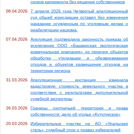
сроков капремонта без решения собственников
08.04.2026
7 апреля 2026 года Четвертый апелляционный
суд общей юрисдикции оставил без изменения
наказание осужденным по уголовным делам о
реабилитации нацизма.
07.04.2026
Апелляция подтвердила законность приказа об
исключении ООО «Башкирская экологическая
коммунальная компания» из перечня объектов
обработки, утилизации и обезвреживания
отходов и объектов размещения отходов на
территории региона
31.03.2026
Апелляционная инстанция изменила
кадастровую стоимость земельного участка в
соответствии с результатами дополнительной
судебной экспертизы
26.03.2026
Границы охотничьей территории и права
собственности: дело об угодье «Кутулукское»
20.03.2026
Избирательные участки на АО «Уральская
сталь»: судебный спор о правах избирателей